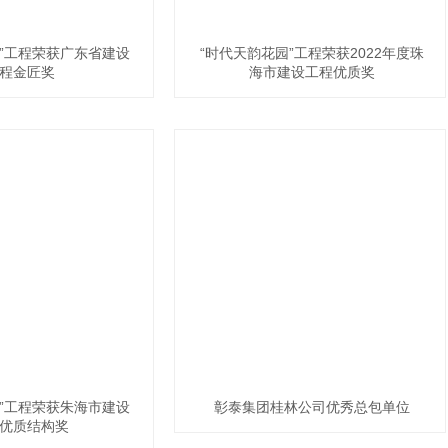
苑”工程荣获广东省建设
“时代天韵花园”工程荣获2022年度珠
程金匠奖
海市建设工程优质奖
苑”工程荣获朱海市建设
彰泰集团桂林公司优秀总包单位
优质结构奖