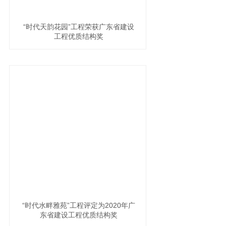
“时代天韵花园”工程荣获广东省建设
工程优质结构奖
“时代水畔雅苑”工程评定为2020年广
东省建设工程优质结构奖