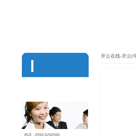
开云在线-开云(
开云在线-开云(中国)
电话：
0594-8260566